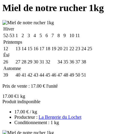
Miel de notre rucher 1kg
Hiver
52-53
1
2
3
4
5
6
7
8
9
10
11
Printemps
12
13
14
15
16
17
18
19
20
21
22
23
24
25
Été
26
27
28
29
30
31
32
33
34
35
36
37
38
Automne
39
40
41
42
43
44
45
46
47
48
49
50
51
Prix de vente :
17.00 € l'unité
17.00 €
1 kg
Produit indisponible
17.00 € / kg
Producteur :
La Bergerie du Lochet
Conditionnement : 1 kg